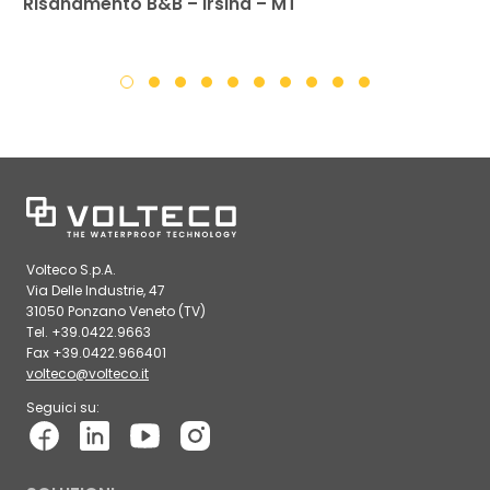
Risanamento B&B – Irsina – MT
Volteco S.p.A.
Via Delle Industrie, 47
31050 Ponzano Veneto (TV)
Tel. +39.0422.9663
Fax +39.0422.966401
volteco@volteco.it
Seguici su: