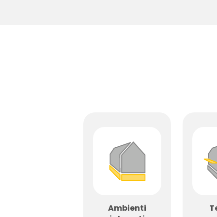
Ambienti
T