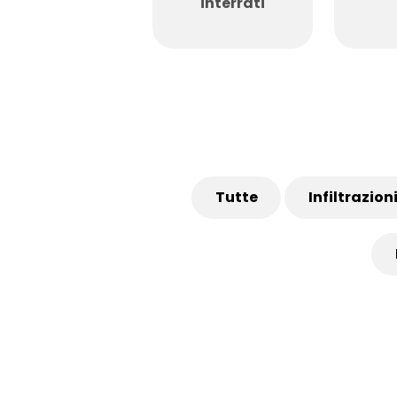
interrati
Tutte
Infiltrazion