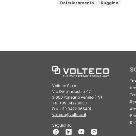
Deterioramento
Ruggine
S
Tro
Volteco S.p.A.
Umi
Via Delle Industrie, 47
Ter
31050 Ponzano Veneto (TV)
Rip
Tel. +39.0422.9663
Fax +39.0422.966401
Amb
volteco@volteco.it
Pis
Ref
Seguici su: