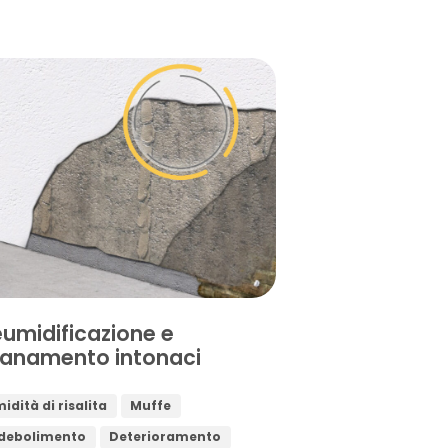
umidificazione e
sanamento intonaci
idità di risalita
Muffe
debolimento
Deterioramento