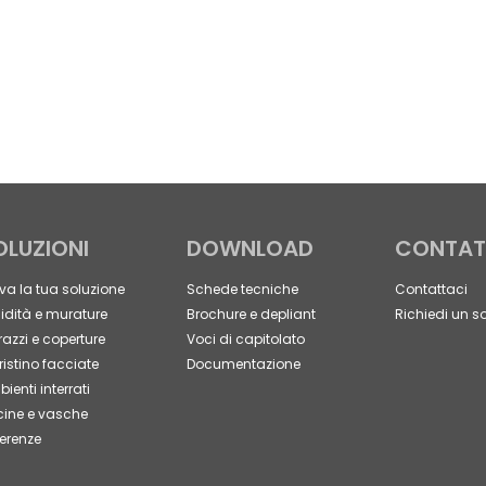
OLUZIONI
DOWNLOAD
CONTAT
va la tua soluzione
Schede tecniche
Contattaci
dità e murature
Brochure e depliant
Richiedi un s
razzi e coperture
Voci di capitolato
ristino facciate
Documentazione
ienti interrati
cine e vasche
erenze