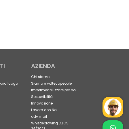
TI
AZIENDA
Chi siamo
opralluogo
Siamo #voltecopeople
Impermeabilizzare per noi
Sostenibilità
Innovazione
Mr Wat
Lavora con Noi
odv mail
Whistleblowing D.LGS
Contat
24/2023