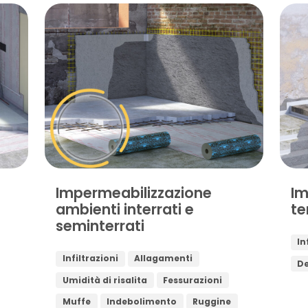
Impermeabilizzazione
Im
ambienti interrati e
te
seminterrati
In
Infiltrazioni
Allagamenti
D
Umidità di risalita
Fessurazioni
Muffe
Indebolimento
Ruggine