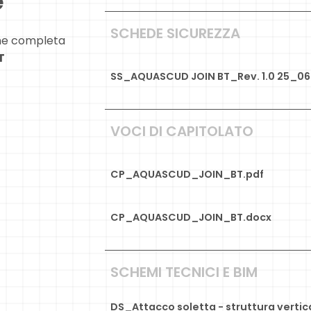
e
SCHEDE SICUREZZA
ne completa
T
SS_AQUASCUD JOIN BT_Rev. 1.0 25_06
VOCI DI CAPITOLATO
CP_AQUASCUD_JOIN_BT.pdf
CP_AQUASCUD_JOIN_BT.docx
SCHEMI TECNICI E BIM
DS_Attacco soletta - struttura vertic