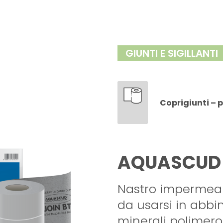
GIUNTI E SIGILLANTI
Coprigiunti – pr
AQUASCUD 
Nastro impermeab
da usarsi in abb
minerali polimero