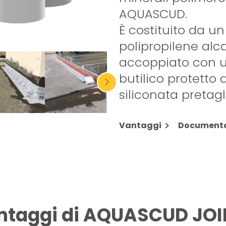
AQUASCUD.
È costituito da un
polipropilene alca
accoppiato con u
butilico protetto 
siliconata pretagl
Vantaggi
Document
antaggi di AQUASCUD JOI