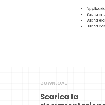
Applicazio
Buona imp
Buona elas
Buona ades
DOWNLOAD
Scarica la