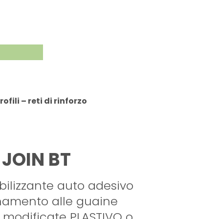
ofili – reti di rinforzo
JOIN BT
ilizzante auto adesivo
inamento alle guaine
 modificate PLASTIVO o