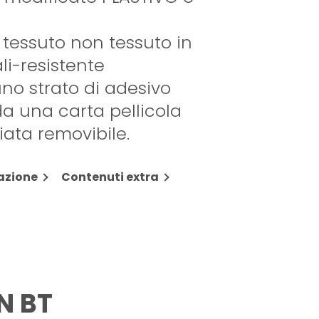
 tessuto non tessuto in
li-resistente
no strato di adesivo
da una carta pellicola
iata removibile.
azione
Contenuti extra
N BT