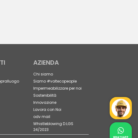
TI
AZIENDA
Chi siamo
opralluogo
Siamo #voltecopeople
Impermeabilizzare per noi
Sostenibilità
Innovazione
Mr Wat
Lavora con Noi
odv mail
Whistleblowing D.LGS
24/2023
Contat
Whatsapp 
WHATSAPP