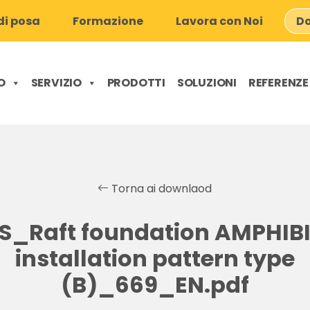
i posa
Formazione
Lavora con Noi
Do
O
SERVIZIO
PRODOTTI
SOLUZIONI
REFERENZE
Torna ai downlaod
S_Raft foundation AMPHIB
installation pattern type
(B)_669_EN.pdf