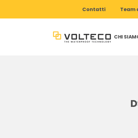
Contatti
Team d
CHI SIAM
D