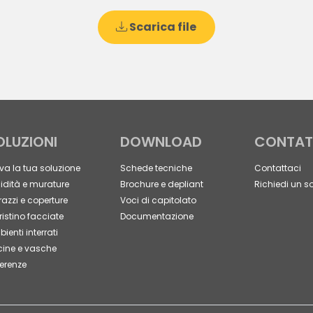
Scarica file
OLUZIONI
DOWNLOAD
CONTAT
va la tua soluzione
Schede tecniche
Contattaci
dità e murature
Brochure e depliant
Richiedi un s
razzi e coperture
Voci di capitolato
ristino facciate
Documentazione
ienti interrati
cine e vasche
erenze