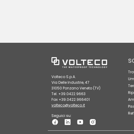
S
Tro
Volteco S.p.A.
Umi
Via Delle Industrie, 47
Ter
31050 Ponzano Veneto (TV)
Rip
Tel. +39.0422.9663
Fax +39.0422.966401
Amb
volteco@volteco.it
Pis
Ref
Seguici su: