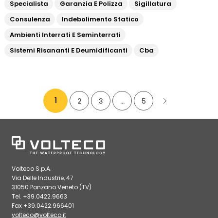
Specialista
Garanzia E Polizza
Sigillatura
Consulenza
Indebolimento Statico
Ambienti Interrati E Seminterrati
Sistemi Risananti E Deumidificanti
Cba
1
2
3
…
5
Volteco S.p.A.
Via Delle Industrie, 47
31050 Ponzano Veneto (TV)
Tel. +39.0422.9663
Fax +39.0422.966401
volteco@volteco.it