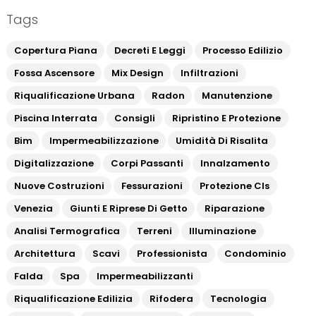
Tags
Copertura Piana
Decreti E Leggi
Processo Edilizio
Fossa Ascensore
Mix Design
Infiltrazioni
Riqualificazione Urbana
Radon
Manutenzione
Piscina Interrata
Consigli
Ripristino E Protezione
Bim
Impermeabilizzazione
Umidità Di Risalita
Digitalizzazione
Corpi Passanti
Innalzamento
Nuove Costruzioni
Fessurazioni
Protezione Cls
Venezia
Giunti E Riprese Di Getto
Riparazione
Analisi Termografica
Terreni
Illuminazione
Architettura
Scavi
Professionista
Condominio
Falda
Spa
Impermeabilizzanti
Riqualificazione Edilizia
Rifodera
Tecnologia