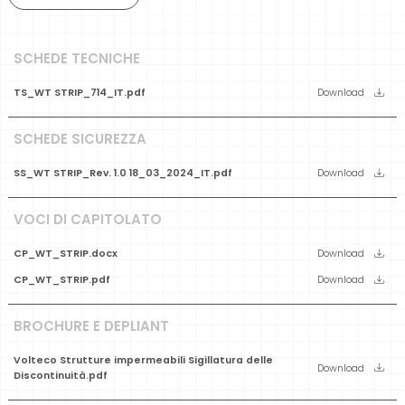
SCHEDE TECNICHE
TS_WT STRIP_714_IT.pdf
Download
SCHEDE SICUREZZA
SS_WT STRIP_Rev. 1.0 18_03_2024_IT.pdf
Download
VOCI DI CAPITOLATO
CP_WT_STRIP.docx
Download
CP_WT_STRIP.pdf
Download
BROCHURE E DEPLIANT
Volteco Strutture impermeabili Sigillatura delle
Download
Discontinuità.pdf