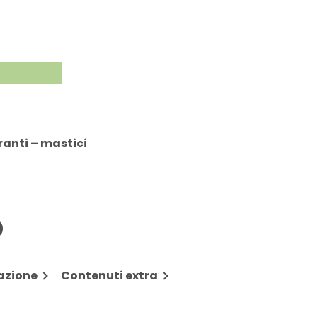
ranti – mastici
D
azione
Contenuti extra