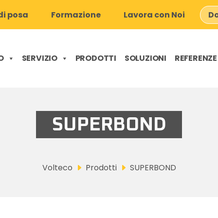
i posa
Formazione
Lavora con Noi
Do
O
SERVIZIO
PRODOTTI
SOLUZIONI
REFERENZE
SUPERBOND
Volteco
Prodotti
SUPERBOND