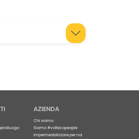
TI
AZIENDA
Chi siamo
opralluogo
Siamo #voltecopeople
Impermeabilizzare per noi