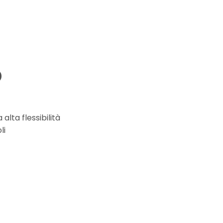
D
lta flessibilità
li