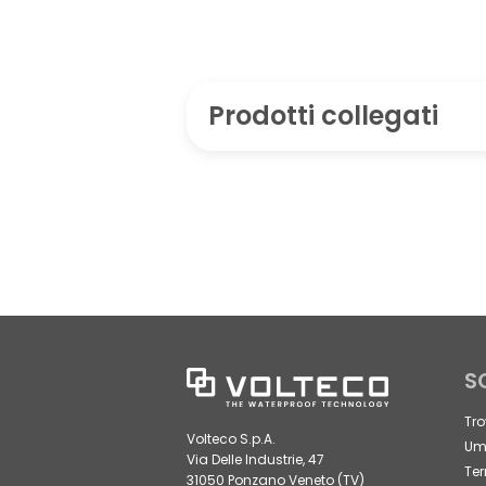
Prodotti collegati
S
Tro
Volteco S.p.A.
Umi
Via Delle Industrie, 47
Ter
31050 Ponzano Veneto (TV)