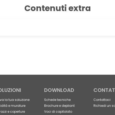
Contenuti extra
OLUZIONI
DOWNLOAD
CONTAT
va la tua soluzione
Schede tecniche
Contattaci
dità e murature
Brochure e depliant
Richiedi un s
razzi e coperture
Voci di capitolato