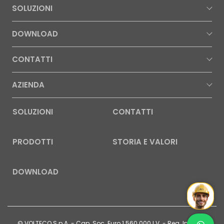
SOLUZIONI
DOWNLOAD
CONTATTI
AZIENDA
SOLUZIONI
CONTATTI
PRODOTTI
STORIA E VALORI
DOWNLOAD
Mr Wat
Contatt
© VOLTECO S.p.A. - Cap. Soc. Euro 1.560.000 I.V. - Reg. Imprese