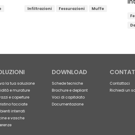
in
e
Infiltrazioni
Fessurazioni
Muffe
Fe
D
OLUZIONI
DOWNLOAD
CONTAT
va la tua soluzione
Schede tecniche
Contattaci
dità e murature
Brochure e depliant
Richiedi un s
razzi e coperture
Voci di capitolato
ristino facciate
Documentazione
ienti interrati
cine e vasche
erenze