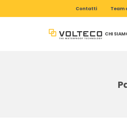
Contatti
Team d
CHI SIAM
Pa