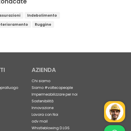
tonacate
ssurazioni
Indebolimento
eterioramento
Ruggine
TI
AZIENDA
Chi siamo
opralluogo
Siamo #voltecopeople
Impermeabilizzare per noi
Sostenibilità
Innovazione
Mr Wat
Lavora con Noi
odv mail
Whistleblowing D.LGS