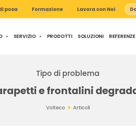
i posa
Formazione
Lavora con Noi
Do
O
SERVIZIO
PRODOTTI
SOLUZIONI
REFERENZE
Tipo di problema
rapetti e frontalini degrad
Volteco
Articoli