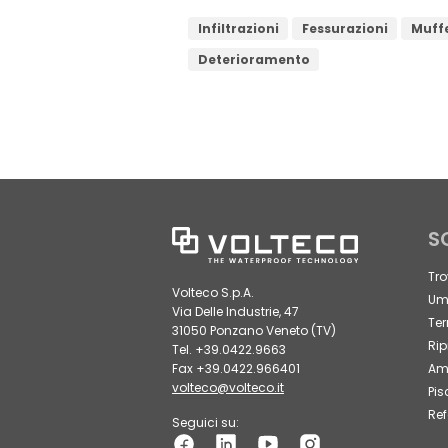
Infiltrazioni
Fessurazioni
Muff
Deterioramento
S
Tro
Volteco S.p.A.
Umi
Via Delle Industrie, 47
Ter
31050 Ponzano Veneto (TV)
Rip
Tel. +39.0422.9663
Fax +39.0422.966401
Amb
volteco@volteco.it
Pis
Ref
Seguici su: