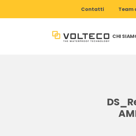
Contatti
Team d
CHI SIAM
DS_Re
AMP