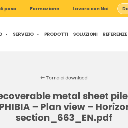
i posa
Formazione
Lavora con Noi
Do
O
SERVIZIO
PRODOTTI
SOLUZIONI
REFERENZE
Torna ai downlaod
coverable metal sheet pile
HIBIA – Plan view – Horizo
section_663_EN.pdf