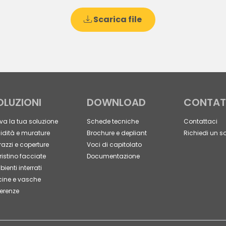
Scarica file
OLUZIONI
DOWNLOAD
CONTAT
va la tua soluzione
Schede tecniche
Contattaci
dità e murature
Brochure e depliant
Richiedi un s
razzi e coperture
Voci di capitolato
ristino facciate
Documentazione
ienti interrati
cine e vasche
erenze