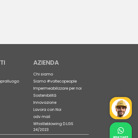
TI
AZIENDA
Chi siamo
opralluogo
Siamo #voltecopeople
Impermeabilizzare per noi
Sostenibilità
Innovazione
Mr Wat
Lavora con Noi
odv mail
Whistleblowing D.LGS
24/2023
Contat
Whatsapp 
WHATSAPP