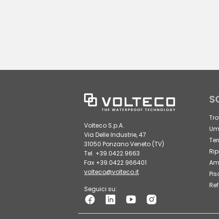
S
Tro
Volteco S.p.A.
Umi
Via Delle Industrie, 47
Ter
31050 Ponzano Veneto (TV)
Rip
Tel. +39.0422.9663
Fax +39.0422.966401
Amb
volteco@volteco.it
Pis
Ref
Seguici su: