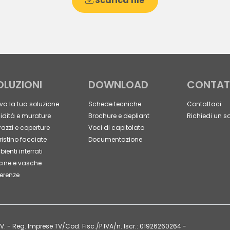
Scarica file
OLUZIONI
DOWNLOAD
CONTAT
va la tua soluzione
Schede tecniche
Contattaci
dità e murature
Brochure e depliant
Richiedi un s
razzi e coperture
Voci di capitolato
ristino facciate
Documentazione
ienti interrati
cine e vasche
erenze
V. - Reg. Imprese TV/Cod. Fisc./P.IVA/n. Iscr.: 01926260264 -