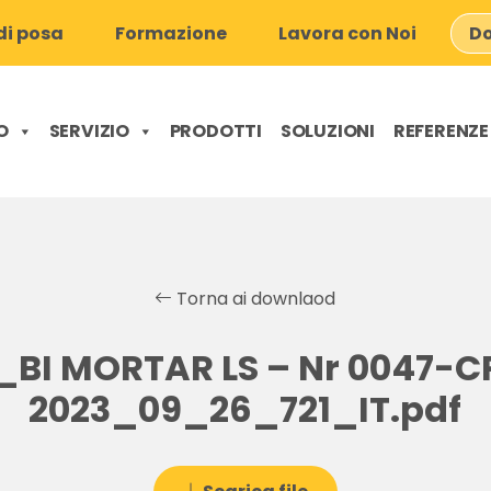
i posa
Formazione
Lavora con Noi
Do
O
SERVIZIO
PRODOTTI
SOLUZIONI
REFERENZE
Torna ai downlaod
_BI MORTAR LS – Nr 0047-C
2023_09_26_721_IT.pdf