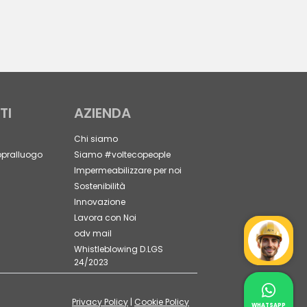
TI
AZIENDA
Chi siamo
opralluogo
Siamo #voltecopeople
Impermeabilizzare per noi
Sostenibilità
Innovazione
Lavora con Noi
odv mail
Mr Wat
Whistleblowing D.LGS
24/2023
Contat
Privacy Policy
|
Cookie Policy
Whatsapp 
WHATSAPP