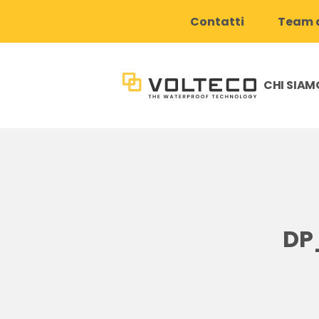
Contatti
Team d
CHI SIAM
DP