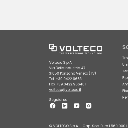
S
Tro
Volteco S.p.A.
Umi
Via Delle Industrie, 47
Ter
31050 Ponzano Veneto (TV)
Rip
Tel. +39.0422.9663
Fax +39.0422.966401
Amb
volteco@volteco.it
Pis
Ref
Seguici su:
© VOLTECO S.p.A. - Cap. Soc. Euro 1.560.000 I.